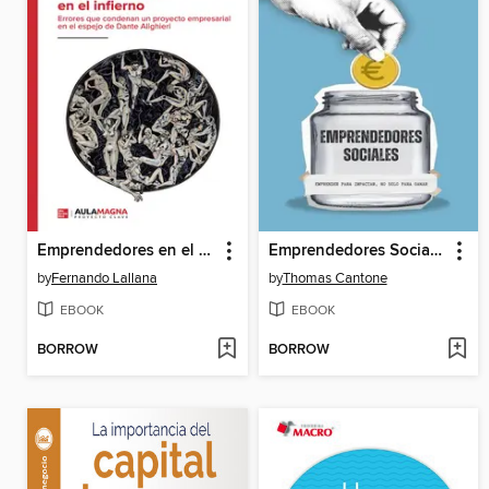
Emprendedores en el infierno
Emprendedores Sociales
by
Fernando Lallana
by
Thomas Cantone
EBOOK
EBOOK
BORROW
BORROW