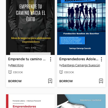
Emprende tu camino hacia el éxito
Emprendedores Adolescentes
by
Neil King
by
Santiago Camargo Suescún
EBOOK
EBOOK
BORROW
BORROW