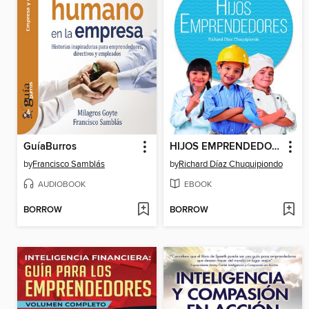
GuíaBurros
HIJOS EMPRENDEDORES
by
Francisco Samblás
by
Richard Díaz Chuquipiondo
AUDIOBOOK
EBOOK
BORROW
BORROW