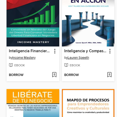
Inteligencia Financiera Guía Para Los Emprendedores
Inteligencia y Compasión en Acción: Los 7 Pilares para Emprendedores Sociales
by
Income Mastery
by
Lauren Speeth
EBOOK
EBOOK
BORROW
BORROW