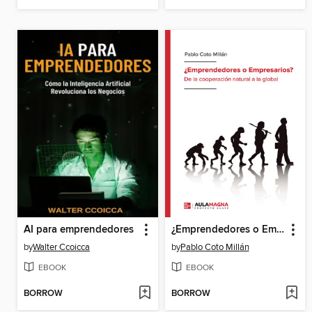
AI para emprendedores
¿Emprendedores o Empresarios?
by
Walter Ccoicca
by
Pablo Coto Millán
EBOOK
EBOOK
BORROW
BORROW