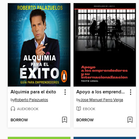
Alquimia para el éxito
Apoyo a los emprendedores y su internacionalización
by
Roberto Palazuelos
by
Jose Manuel Ferro Veiga
AUDIOBOOK
EBOOK
BORROW
BORROW