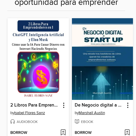
oportunidad para emprender
2 Libros Para Emprendedores en 1 ChatGPT, Inteligencia Artificial y Elon Musk
De Negocio digital a Start Up, guía para emprendedores
by
Isabel Flores Sanz
by
Marshall Austin
AUDIOBOOK
EBOOK
BORROW
BORROW