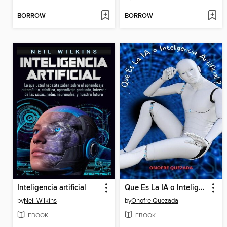
BORROW
BORROW
Inteligencia artificial
Que Es La IA o Inteligencia Artificial ?
by
Neil Wilkins
by
Onofre Quezada
EBOOK
EBOOK