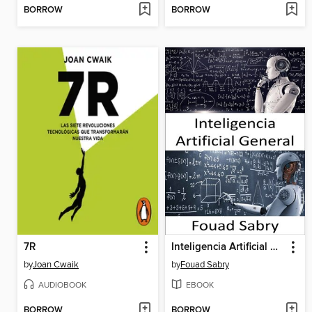
BORROW
BORROW
7R
Inteligencia Artificial General
by
Joan Cwaik
by
Fouad Sabry
AUDIOBOOK
EBOOK
BORROW
BORROW