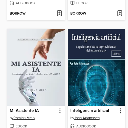
AUDIOBOOK
EBOOK
BORROW
BORROW
Mi Asistente IA
Inteligencia artificial
by
Romina Melo
by
John Adamssen
EBOOK
AUDIOBOOK