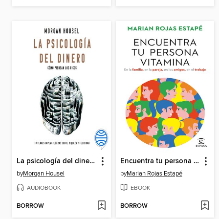
La psicología del dinero
Encuentra tu persona vitamina
by
Morgan Housel
by
Marian Rojas Estapé
AUDIOBOOK
EBOOK
BORROW
BORROW