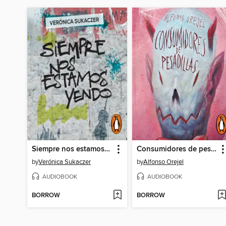
Siempre nos estamos yendo
Consumidores de pesadillas
by
Verónica Sukaczer
by
Alfonso Orejel
AUDIOBOOK
AUDIOBOOK
BORROW
BORROW