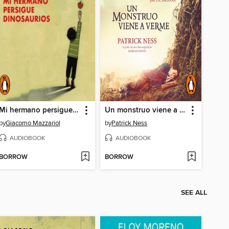
Mi hermano persigue dinosaurios
Un monstruo viene a verme
by
Giacomo Mazzariol
by
Patrick Ness
AUDIOBOOK
AUDIOBOOK
BORROW
BORROW
SEE ALL