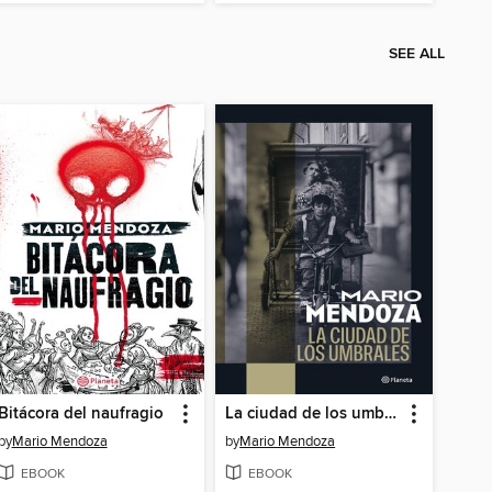
SEE ALL
Bitácora del naufragio
La ciudad de los umbrales
by
Mario Mendoza
by
Mario Mendoza
EBOOK
EBOOK