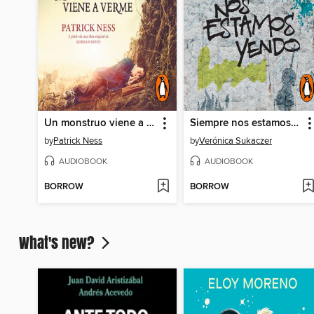
Un monstruo viene a verme
Siempre nos estamos yendo
by
Patrick Ness
by
Verónica Sukaczer
AUDIOBOOK
AUDIOBOOK
BORROW
BORROW
What's new?