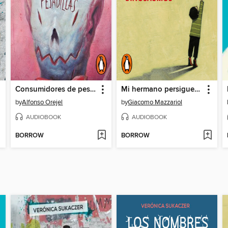
Consumidores de pesadillas
Mi hermano persigue dinosaurios
by
Alfonso Orejel
by
Giacomo Mazzariol
AUDIOBOOK
AUDIOBOOK
BORROW
BORROW