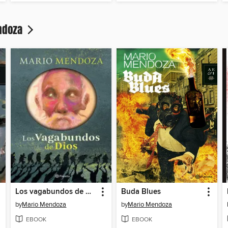
endoza
Los vagabundos de Dios
Buda Blues
by
Mario Mendoza
by
Mario Mendoza
EBOOK
EBOOK