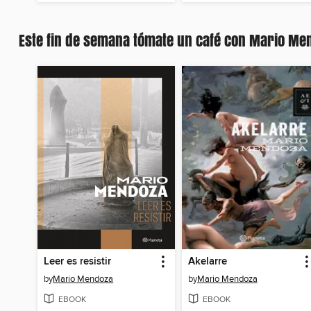
Este fin de semana tómate un café con Mario M
Leer es resistir
Akelarre
by
Mario Mendoza
by
Mario Mendoza
EBOOK
EBOOK