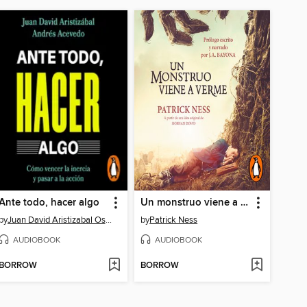
Ante todo, hacer algo
Un monstruo viene a verme
by
Juan David Aristizabal Ospina
by
Patrick Ness
AUDIOBOOK
AUDIOBOOK
BORROW
BORROW