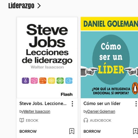
Liderazgo
Steve Jobs. Lecciones de liderazgo
Cómo ser un líder
by
Walter Isaacson
by
Daniel Goleman
EBOOK
AUDIOBOOK
BORROW
BORROW