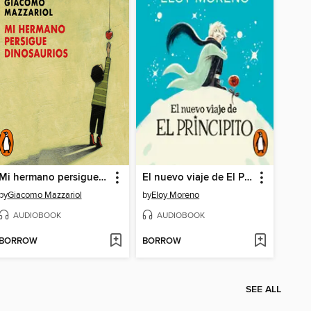
Mi hermano persigue dinosaurios
El nuevo viaje de El Principito
by
Giacomo Mazzariol
by
Eloy Moreno
AUDIOBOOK
AUDIOBOOK
BORROW
BORROW
SEE ALL