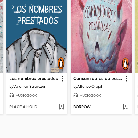
Los nombres prestados
Consumidores de pesadillas
by
Verónica Sukaczer
by
Alfonso Orejel
AUDIOBOOK
AUDIOBOOK
PLACE A HOLD
BORROW