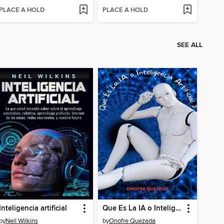
PLACE A HOLD
PLACE A HOLD
SEE ALL
Inteligencia artificial
Que Es La IA o Inteligencia Artificial ?
by
Neil Wilkins
by
Onofre Quezada