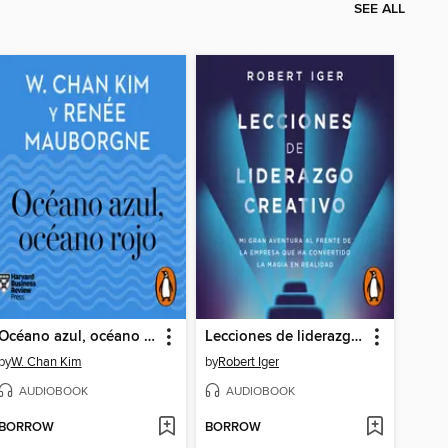
SEE ALL
Océano azul, océano rojo
Lecciones de liderazgo creativo
by
W. Chan Kim
by
Robert Iger
AUDIOBOOK
AUDIOBOOK
BORROW
BORROW