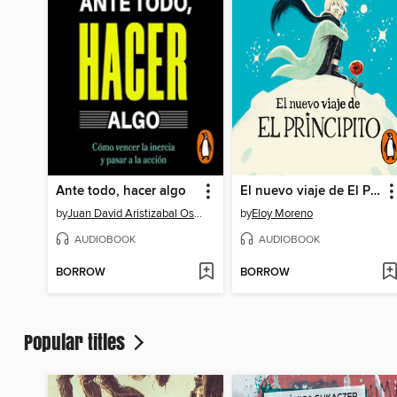
Ante todo, hacer algo
El nuevo viaje de El Principito
by
Juan David Aristizabal Ospina
by
Eloy Moreno
AUDIOBOOK
AUDIOBOOK
BORROW
BORROW
Popular titles