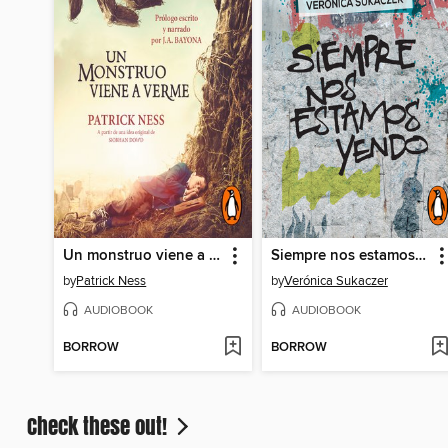
Un monstruo viene a verme
Siempre nos estamos yendo
by
Patrick Ness
by
Verónica Sukaczer
AUDIOBOOK
AUDIOBOOK
BORROW
BORROW
Check these out!