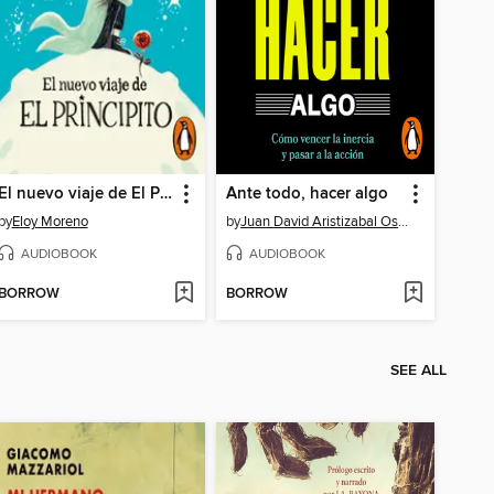
El nuevo viaje de El Principito
Ante todo, hacer algo
by
Eloy Moreno
by
Juan David Aristizabal Ospina
AUDIOBOOK
AUDIOBOOK
BORROW
BORROW
SEE ALL