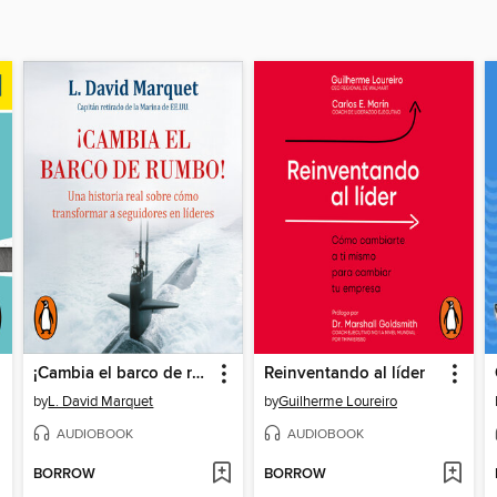
¡Cambia el barco de rumbo!
Reinventando al líder
by
L. David Marquet
by
Guilherme Loureiro
AUDIOBOOK
AUDIOBOOK
BORROW
BORROW