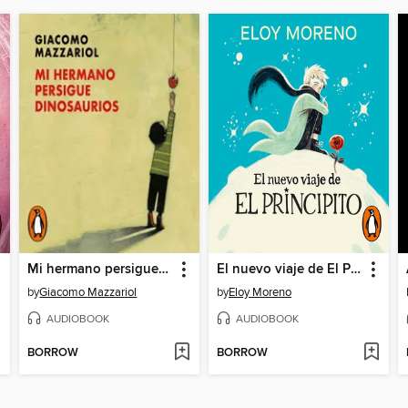
Mi hermano persigue dinosaurios
El nuevo viaje de El Principito
by
Giacomo Mazzariol
by
Eloy Moreno
AUDIOBOOK
AUDIOBOOK
BORROW
BORROW