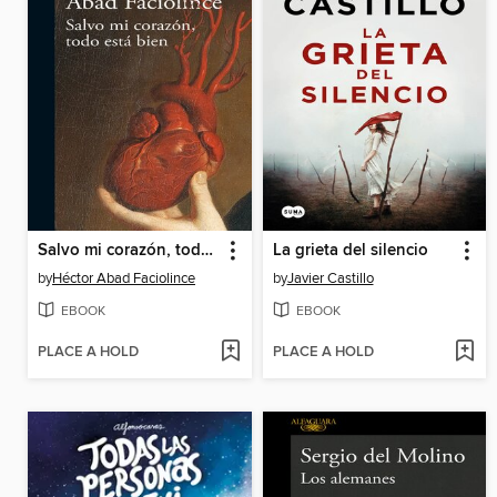
Salvo mi corazón, todo esta bien
La grieta del silencio
by
Héctor Abad Faciolince
by
Javier Castillo
EBOOK
EBOOK
PLACE A HOLD
PLACE A HOLD