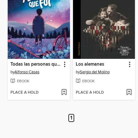
Todas las personas que fui
Los alemanes
by
Alfonso Casas
by
Sergio del Molino
EBOOK
EBOOK
PLACE A HOLD
PLACE A HOLD
1