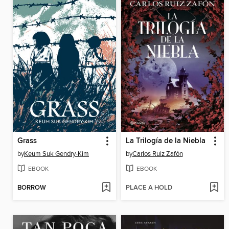
Grass
La Trilogía de la Niebla
by
Keum Suk Gendry-Kim
by
Carlos Ruiz Zafón
EBOOK
EBOOK
BORROW
PLACE A HOLD