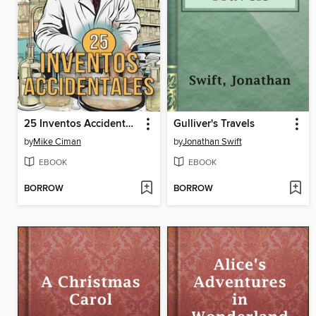
25 Inventos Accidentales
Gulliver's Travels
by
Mike Ciman
by
Jonathan Swift
EBOOK
EBOOK
BORROW
BORROW