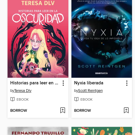
Historias para leer en la oscuridad
Nyxia liberada
by
Teresa Dlv
by
Scott Reintgen
EBOOK
EBOOK
BORROW
BORROW