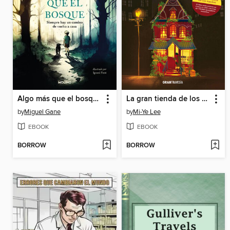
Algo más que el bosque
La gran tienda de los sueños
by
Miguel Gane
by
Mi-Ye Lee
EBOOK
EBOOK
BORROW
BORROW