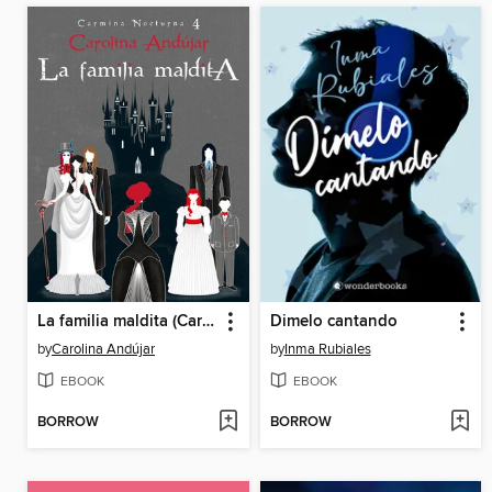
La familia maldita (Carmina Nocturna 4)
Dimelo cantando
by
Carolina Andújar
by
Inma Rubiales
EBOOK
EBOOK
BORROW
BORROW