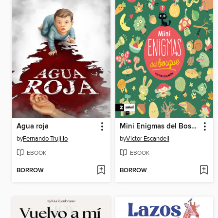
Agua roja
Mini Enigmas del Bosque
by
Fernando Trujillo
by
Víctor Escandell
EBOOK
EBOOK
BORROW
BORROW