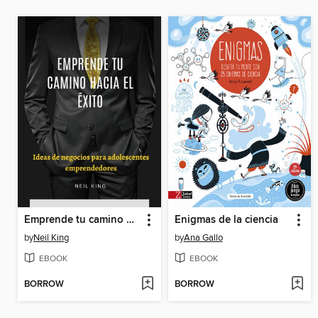
Emprende tu camino hacia el éxito
Enigmas de la ciencia
by
Neil King
by
Ana Gallo
EBOOK
EBOOK
BORROW
BORROW