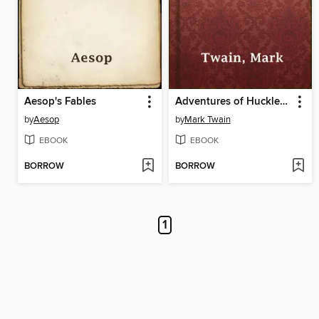
Aesop's Fables
Adventures of Huckleberry Finn
by
Aesop
by
Mark Twain
EBOOK
EBOOK
BORROW
BORROW
1