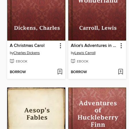
A Christmas Carol
Alice's Adventures in Wonderland
by
Charles Dickens
by
Lewis Carroll
EBOOK
EBOOK
BORROW
BORROW