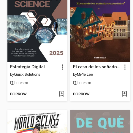
Estrategia Digital
El caso de los soñadores perdidos
by
Quick Solutions
by
Mi-Ye Lee
EBOOK
EBOOK
BORROW
BORROW