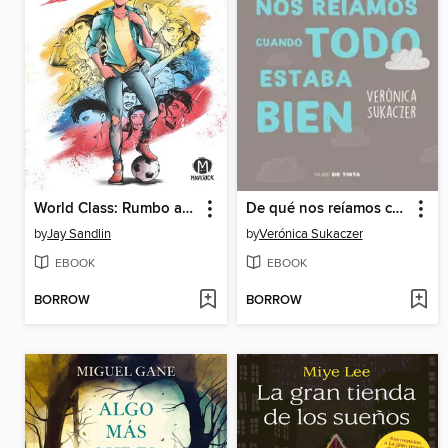
World Class: Rumbo a la Final
De qué nos reíamos cuando todo estaba bien
by
Jay Sandlin
by
Verónica Sukaczer
EBOOK
EBOOK
BORROW
BORROW