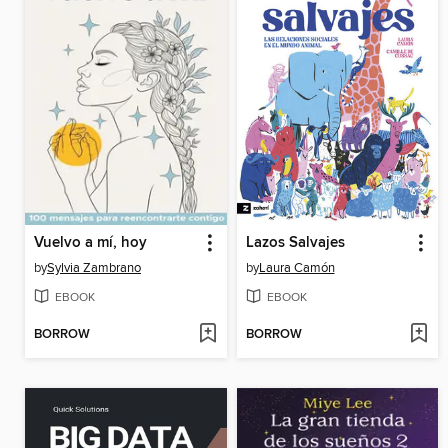
Vuelvo a mí, hoy
Lazos Salvajes
by
Sylvia Zambrano
by
Laura Camón
EBOOK
EBOOK
BORROW
BORROW